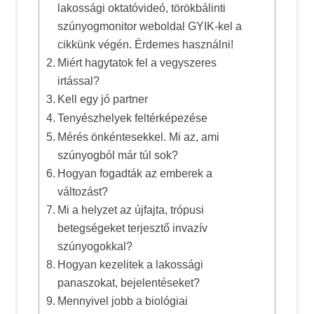
lakossági oktatóvideó, törökbálinti
szúnyogmonitor weboldal GYIK-kel a
cikkünk végén. Érdemes használni!
Miért hagytatok fel a vegyszeres
irtással?
Kell egy jó partner
Tenyészhelyek feltérképezése
Mérés önkéntesekkel. Mi az, ami
szúnyogból már túl sok?
Hogyan fogadták az emberek a
változást?
Mi a helyzet az újfajta, trópusi
betegségeket terjesztő invazív
szúnyogokkal?
Hogyan kezelitek a lakossági
panaszokat, bejelentéseket?
Mennyivel jobb a biológiai