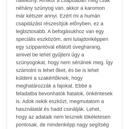
hatékony. Amikor a csapdában még csak
néhány szúnyog van, akkor a karomon
már kétszer annyi. Ezért mi a humán
csapdázást részesítjük előnyben, ez a
legbiztosabb. A befogásukhoz van egy
speciális eszközöm, ami tulajdonképpen
egy szippantóval ellátott üvegharang,
amivel be lehet gyűjteni úgy a
szúnyogokat, hogy nem sérülnek meg. Így
számolni is lehet őket, és be is lehet
küldeni a szakértőknek, hogy
meghatározzák a fajokat. Ebbe a
feladatba bevonhatók fiatalok, önkéntesek
is. Adok nekik eszközt, megmutatom a
használatát és hadd csinálják. Lehet,
hogy az adataik nem lesznek tökéletesen
pontosak, de mindenképp nagy segítség