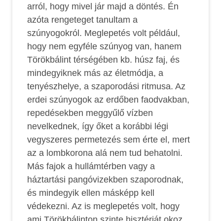
arról, hogy mivel jár majd a döntés. Én
azóta rengeteget tanultam a
szúnyogokról. Meglepetés volt például,
hogy nem egyféle szúnyog van, hanem
Törökbálint térségében kb. húsz faj, és
mindegyiknek más az életmódja, a
tenyészhelye, a szaporodási ritmusa. Az
erdei szúnyogok az erdőben faodvakban,
repedésekben meggyűlő vízben
nevelkednek, így őket a korábbi légi
vegyszeres permetezés sem érte el, mert
az a lombkorona alá nem tud behatolni.
Más fajok a hullámtérben vagy a
háztartási pangóvizekben szaporodnak,
és mindegyik ellen másképp kell
védekezni. Az is meglepetés volt, hogy
ami Törökbálinton szinte hisztériát okoz