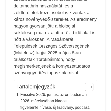
deltamethrin használatát, és a
zöldterületek kezeléséből is kivonták a
káros növényvédő-szereket. Az eredmény
nagyon gyorsan jött: a biológiai
sokféleség már ez alatt a rövid idő alatt is
nőtt a városban. A Madárbarát
Települések Országos Szövetségének
(Matelosz) tagjai 2025 május 8-án
találkoztak Törökbálinton, hogy
megismerkedjenek a környezettudatos
szúnyoggyérítés tapasztalataival.
Tartalomjegyzék
Frissítve 2026. június: az ombudsman
2026. márciusában kiadott
figyelemfelhívása, új kiadvány, podcast,