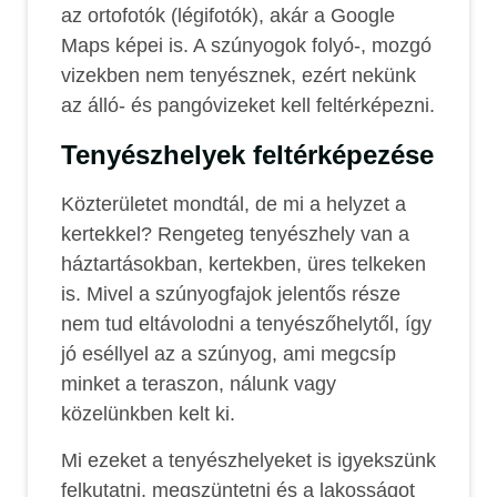
az ortofotók (légifotók), akár a Google
Maps képei is. A szúnyogok folyó-, mozgó
vizekben nem tenyésznek, ezért nekünk
az álló- és pangóvizeket kell feltérképezni.
Tenyészhelyek feltérképezése
Közterületet mondtál, de mi a helyzet a
kertekkel?
Rengeteg tenyészhely van a
háztartásokban, kertekben, üres telkeken
is. Mivel a szúnyogfajok jelentős része
nem tud eltávolodni a tenyészőhelytől, így
jó eséllyel az a szúnyog, ami megcsíp
minket a teraszon, nálunk vagy
közelünkben kelt ki.
Mi ezeket a tenyészhelyeket is igyekszünk
felkutatni, megszüntetni és a lakosságot