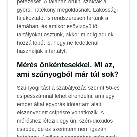
petézését. Általában örülni szoktak a
gyors, hatékony megoldásnak. Lakossági
tájékoztatót is rendszeresen tartunk a
témában, és amikor esővízgyűjtő-
tartályokat osztunk, akkor mindig adunk
hozzá lopót is, hogy ne fedetlenül
használják a tartályt.
Mérés önkéntesekkel
. Mi az,
ami szúnyogból már túl sok?
Szúnyogirtást a szabályozás szerint 50-es
csípésszámnál lehet elrendelni, ami egy
ember által egyórás időtartam alatt
elszenvedett csípésre vonatkozik. A
méréshez létezik egy ún. szén-dioxidos
csapda, de ez szerintem nem igazán