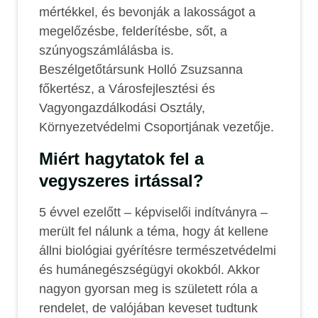
mértékkel, és bevonják a lakosságot a
megelőzésbe, felderítésbe, sőt, a
szúnyogszámlálásba is.
Beszélgetőtársunk Holló Zsuzsanna
főkertész, a Városfejlesztési és
Vagyongazdálkodási Osztály,
Környezetvédelmi Csoportjának vezetője.
Miért hagytatok fel a
vegyszeres irtással?
5 évvel ezelőtt – képviselői indítványra –
merült fel nálunk a téma, hogy át kellene
állni biológiai gyérítésre természetvédelmi
és humánegészségügyi okokból. Akkor
nagyon gyorsan meg is született róla a
rendelet, de valójában keveset tudtunk