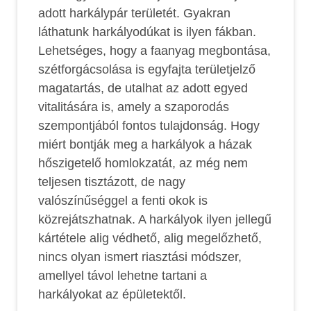
adott harkálypár területét. Gyakran
láthatunk harkályodúkat is ilyen fákban.
Lehetséges, hogy a faanyag megbontása,
szétforgácsolása is egyfajta területjelző
magatartás, de utalhat az adott egyed
vitalitására is, amely a szaporodás
szempontjából fontos tulajdonság. Hogy
miért bontják meg a harkályok a házak
hőszigetelő homlokzatát, az még nem
teljesen tisztázott, de nagy
valószínűséggel a fenti okok is
közrejátszhatnak. A harkályok ilyen jellegű
kártétele alig védhető, alig megelőzhető,
nincs olyan ismert riasztási módszer,
amellyel távol lehetne tartani a
harkályokat az épületektől.