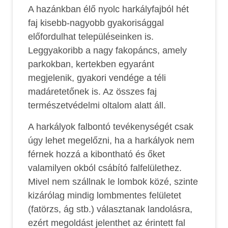
A hazánkban élő nyolc harkályfajból hét
faj kisebb-nagyobb gyakorisággal
előfordulhat településeinken is.
Leggyakoribb a nagy fakopáncs, amely
parkokban, kertekben egyaránt
megjelenik, gyakori vendége a téli
madáretetőnek is. Az összes faj
természetvédelmi oltalom alatt áll.
A harkályok falbontó tevékenységét csak
úgy lehet megelőzni, ha a harkályok nem
férnek hozzá a kibontható és őket
valamilyen okból csábító falfelülethez.
Mivel nem szállnak le lombok közé, szinte
kizárólag mindig lombmentes felületet
(fatörzs, ág stb.) választanak landolásra,
ezért megoldást jelenthet az érintett fal