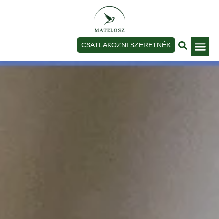
CSATLAKOZNI SZERETNÉK
Bejelentkezé