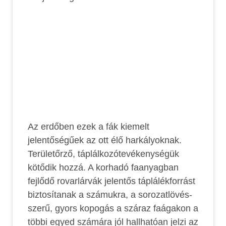
Az erdőben ezek a fák kiemelt
jelentőségűek az ott élő harkályoknak.
Területőrző, táplálkozótevékenységük
kötődik hozzá. A korhadó faanyagban
fejlődő rovarlárvák jelentős táplálékforrást
biztosítanak a számukra, a sorozatlövés-
szerű, gyors kopogás a száraz faágakon a
többi egyed számára jól hallhatóan jelzi az