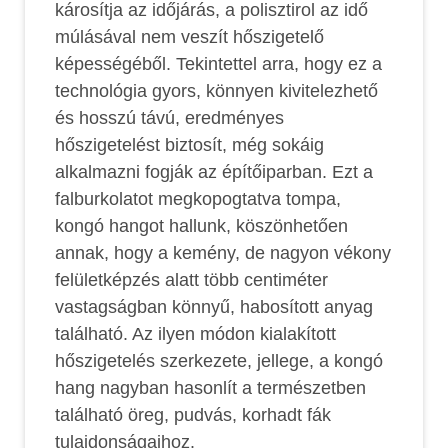
károsítja az időjárás, a polisztirol az idő
múlásával nem veszít hőszigetelő
képességéből. Tekintettel arra, hogy ez a
technológia gyors, könnyen kivitelezhető
és hosszú távú, eredményes
hőszigetelést biztosít, még sokáig
alkalmazni fogják az építőiparban. Ezt a
falburkolatot megkopogtatva tompa,
kongó hangot hallunk, köszönhetően
annak, hogy a kemény, de nagyon vékony
felületképzés alatt több centiméter
vastagságban könnyű, habosított anyag
található. Az ilyen módon kialakított
hőszigetelés szerkezete, jellege, a kongó
hang nagyban hasonlít a természetben
található öreg, pudvás, korhadt fák
tulajdonságaihoz.