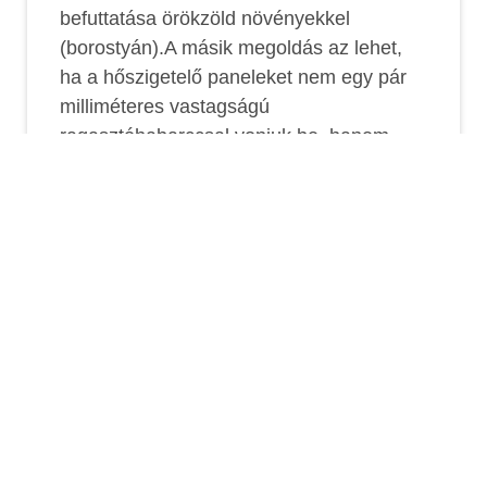
befuttatása örökzöld növényekkel
(borostyán).A másik megoldás az lehet,
ha a hőszigetelő paneleket nem egy pár
milliméteres vastagságú
ragasztóhabarccsal vonjuk be, hanem
ragasztható, könnyű kültéri falburkoló
elemekkel vagy természeteskő és
téglaburkolattal borítják. Ezek a
falburkolatok dekoratívak és időállóságuk
mellett harkályállóak is.