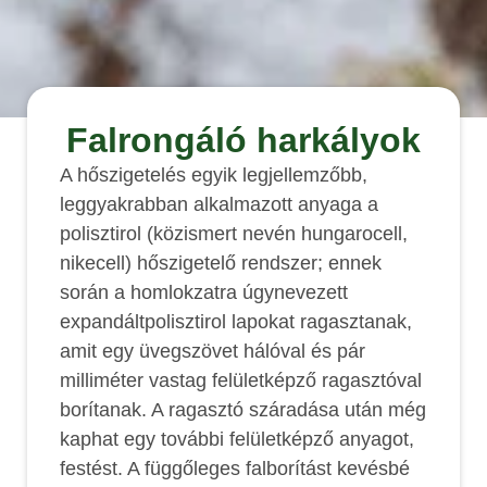
Falrongáló harkályok
A hőszigetelés egyik legjellemzőbb,
leggyakrabban alkalmazott anyaga a
polisztirol (közismert nevén hungarocell,
nikecell) hőszigetelő rendszer; ennek
során a homlokzatra úgynevezett
expandáltpolisztirol lapokat ragasztanak,
amit egy üvegszövet hálóval és pár
milliméter vastag felületképző ragasztóval
borítanak. A ragasztó száradása után még
kaphat egy további felületképző anyagot,
festést. A függőleges falborítást kevésbé