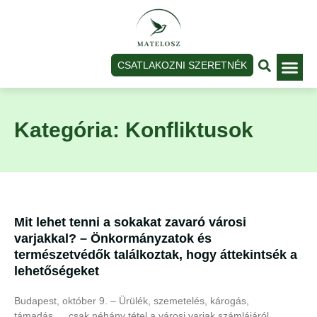
CSATLAKOZNI SZERETNÉK
Bejelentkezé
Kategória: Konfliktusok
Mit lehet tenni a sokakat zavaró városi
varjakkal? – Önkormányzatok és
természetvédők találkoztak, hogy áttekintsék a
lehetőségeket
Budapest, október 9. – Ürülék, szemetelés, károgás,
támadás…, csak néhány tétel a városi varjak számlájáról,