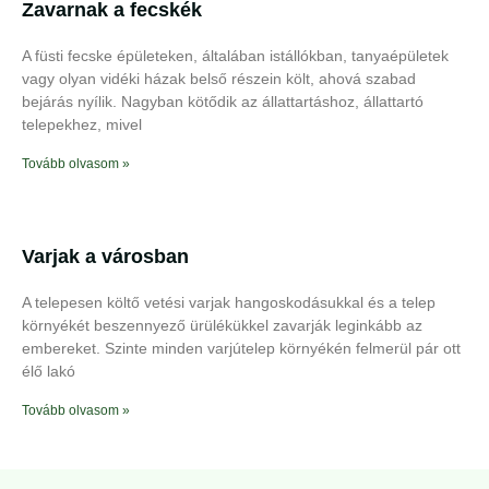
Zavarnak a fecskék
A füsti fecske épületeken, általában istállókban, tanyaépületek
vagy olyan vidéki házak belső részein költ, ahová szabad
bejárás nyílik. Nagyban kötődik az állattartáshoz, állattartó
telepekhez, mivel
Tovább olvasom »
Varjak a városban
A telepesen költő vetési varjak hangoskodásukkal és a telep
környékét beszennyező ürülékükkel zavarják leginkább az
embereket. Szinte minden varjútelep környékén felmerül pár ott
élő lakó
Tovább olvasom »