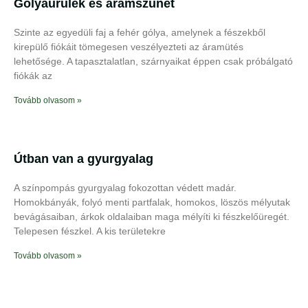
Gólyaürülék és áramszünet
Szinte az egyedüli faj a fehér gólya, amelynek a fészekből
kirepülő fiókáit tömegesen veszélyezteti az áramütés
lehetősége. A tapasztalatlan, szárnyaikat éppen csak próbálgató
fiókák az
Tovább olvasom »
Útban van a gyurgyalag
A színpompás gyurgyalag fokozottan védett madár.
Homokbányák, folyó menti partfalak, homokos, löszös mélyutak
bevágásaiban, árkok oldalaiban maga mélyíti ki fészkelőüregét.
Telepesen fészkel. A kis területekre
Tovább olvasom »