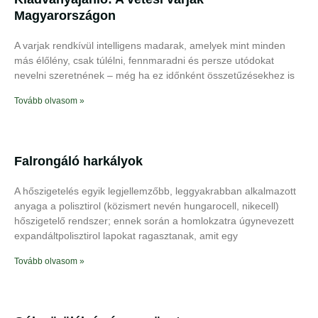
Magyarországon
A varjak rendkívül intelligens madarak, amelyek mint minden
más élőlény, csak túlélni, fennmaradni és persze utódokat
nevelni szeretnének – még ha ez időnként összetűzésekhez is
Tovább olvasom »
Falrongáló harkályok
A hőszigetelés egyik legjellemzőbb, leggyakrabban alkalmazott
anyaga a polisztirol (közismert nevén hungarocell, nikecell)
hőszigetelő rendszer; ennek során a homlokzatra úgynevezett
expandáltpolisztirol lapokat ragasztanak, amit egy
Tovább olvasom »